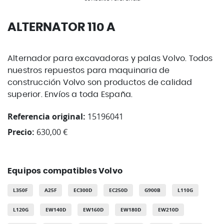
ALTERNATOR 110 A
Alternador para excavadoras y palas Volvo. Todos
nuestros repuestos para maquinaria de
construcción Volvo son productos de calidad
superior. Envíos a toda España.
Referencia original:
15196041
Precio:
630,00 €
Equipos compatibles Volvo
L350F
A25F
EC300D
EC250D
G900B
L110G
L120G
EW140D
EW160D
EW180D
EW210D