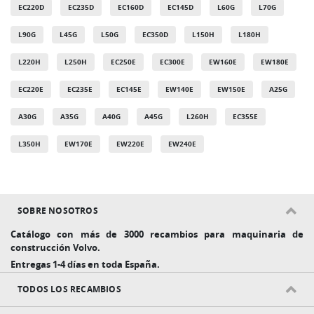
EC220D
EC235D
EC160D
EC145D
L60G
L70G
L90G
L45G
L50G
EC350D
L150H
L180H
L220H
L250H
EC250E
EC300E
EW160E
EW180E
EC220E
EC235E
EC145E
EW140E
EW150E
A25G
A30G
A35G
A40G
A45G
L260H
EC355E
L350H
EW170E
EW220E
EW240E
SOBRE NOSOTROS
Catálogo con más de 3000 recambios para maquinaria de
construcción Volvo.
Entregas 1-4 días en toda España.
TODOS LOS RECAMBIOS