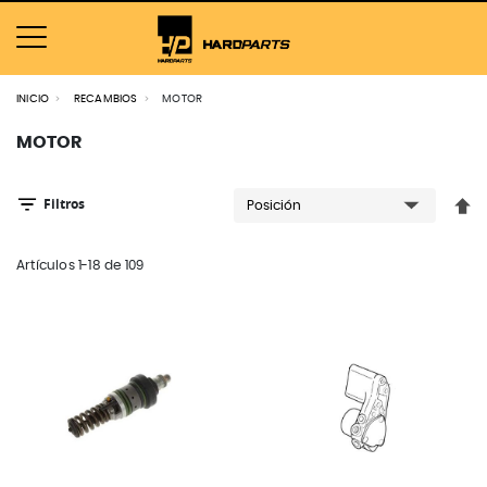
INICIO
RECAMBIOS
MOTOR
MOTOR
Filtros
Fija
Artículos
1
-
18
de
109