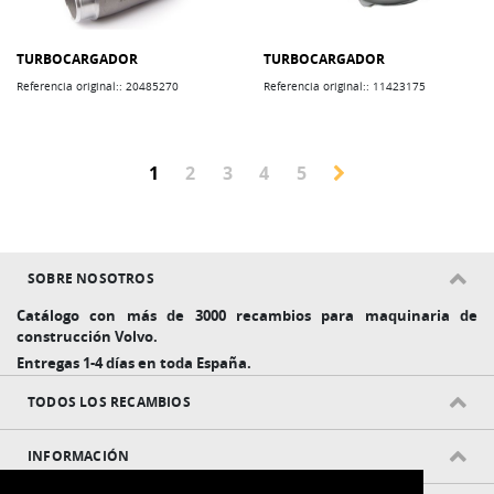
TURBOCARGADOR
TURBOCARGADOR
Referencia original:: 20485270
Referencia original:: 11423175
Actualmente estás leyendo página
Página
Página
Página
Página
1
2
3
4
5
Página
SOBRE NOSOTROS
Catálogo con más de 3000 recambios para maquinaria de
construcción Volvo.
Entregas 1-4 días en toda España.
TODOS LOS RECAMBIOS
INFORMACIÓN