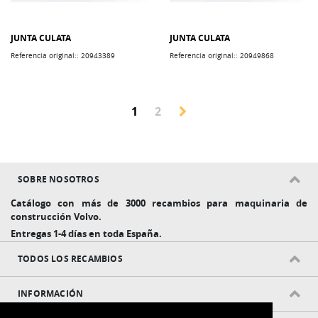
JUNTA CULATA
JUNTA CULATA
Referencia original:: 20943389
Referencia original:: 20949868
Actualmente estás leyendo pág
Página
1
2
Página
SOBRE NOSOTROS
Catálogo con más de 3000 recambios para maquinaria de
construcción Volvo.
Entregas 1-4 días en toda España.
TODOS LOS RECAMBIOS
INFORMACIÓN