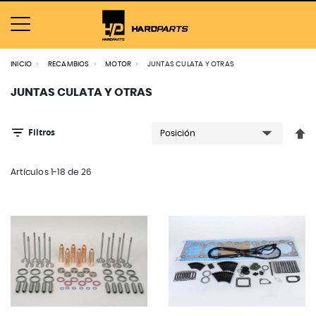
INICIO
RECAMBIOS
MOTOR
JUNTAS CULATA Y OTRAS
JUNTAS CULATA Y OTRAS
Filtros
Fija
Artículos
1
-
18
de
26