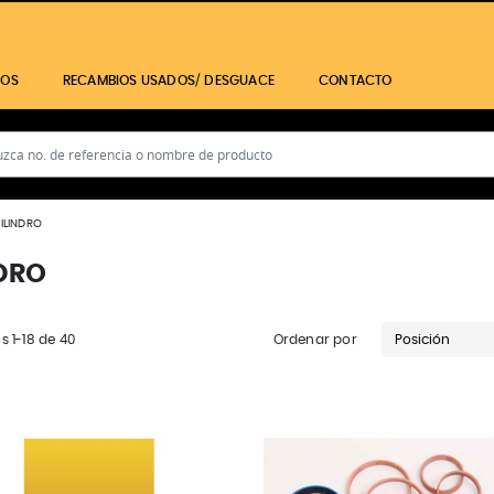
IOS
RECAMBIOS USADOS/ DESGUACE
CONTACTO
ILINDRO
DRO
os
1
-
18
de
40
Ordenar por