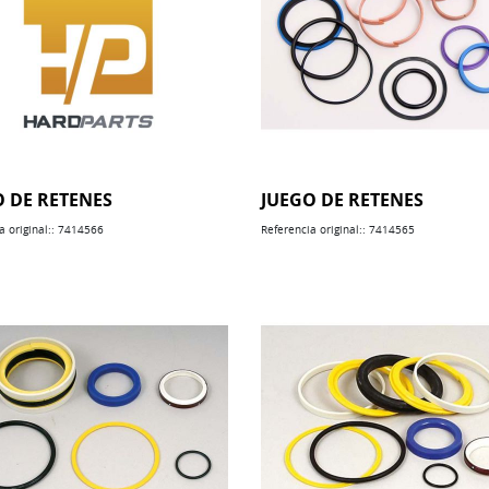
O DE RETENES
JUEGO DE RETENES
a original:: 7414566
Referencia original:: 7414565