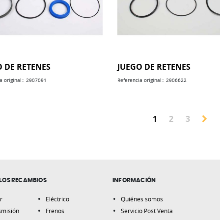
O DE RETENES
JUEGO DE RETENES
a original:: 2907091
Referencia original:: 2906622
Actualmente est
Página
Página
1
2
3
Página
LOS RECAMBIOS
INFORMACIÓN
r
Eléctrico
Quiénes somos
smisión
Frenos
Servicio Post Venta