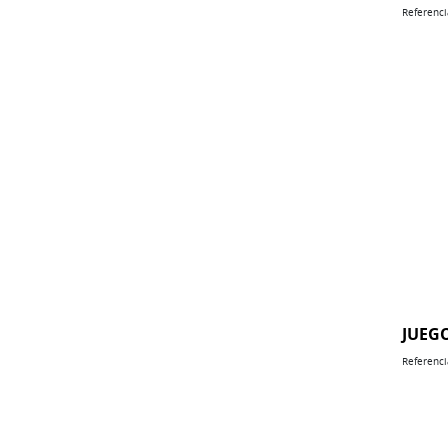
Referenci
JUEG
Referenci