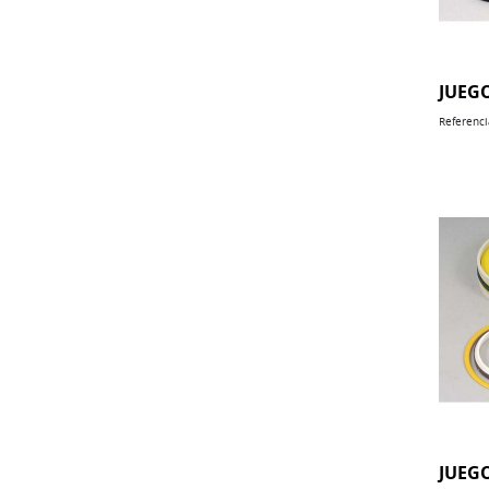
JUEG
Referenci
JUEG