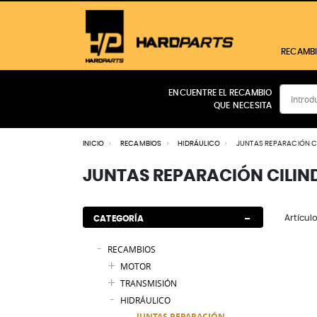
RECAMB
ENCUENTRE EL RECAMBIO
QUE NECESITA
CABINA
MOTOR
INICIO
RECAMBIOS
HIDRÁULICO
JUNTAS REPARACIÓN C
FILTROS
TRANSMISIÓN
JUNTAS REPARACIÓN CILIN
HIDRÁULICO
ELÉCTRICO
FRENOS
Artícul
CATEGORÍA
RECAMBIOS
Ver todos los productos
MOTOR
TRANSMISIÓN
HIDRÁULICO
JUNTAS REPARACIÓN