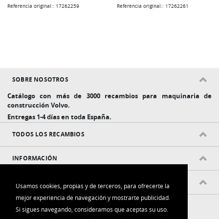
Referencia original:: 17262259
Referencia original:: 17262261
SOBRE NOSOTROS
Catálogo con más de 3000 recambios para maquinaria de
construcción Volvo.
Entregas 1-4 días en toda España.
TODOS LOS RECAMBIOS
INFORMACIÓN
POLÍTICAS Y CONDICIONES
Usamos cookies, propias y de terceros, para ofrecerte la
mejor experiencia de navegación y mostrarte publicidad.
Si sigues navegando, consideramos que aceptas su uso.