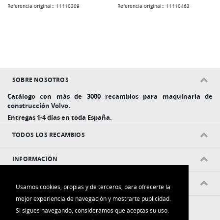
Referencia original:: 11110309
Referencia original:: 11110463
SOBRE NOSOTROS
Catálogo con más de 3000 recambios para maquinaria de
construcción Volvo.
Entregas 1-4 días en toda España.
TODOS LOS RECAMBIOS
INFORMACIÓN
POLÍTICAS Y CONDICIONES
Usamos cookies, propias y de terceros, para ofrecerte la
mejor experiencia de navegación y mostrarte publicidad.
Si sigues navegando, consideramos que aceptas su uso.