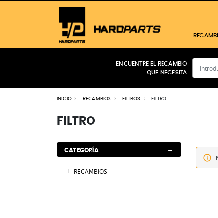
RECAMB
ENCUENTRE EL RECAMBIO
QUE NECESITA
CABINA
MOTOR
INICIO
RECAMBIOS
FILTROS
FILTRO
FILTROS
TRANSMISIÓN
FILTRO
HIDRÁULICO
ELÉCTRICO
FRENOS
CATEGORÍA
RECAMBIOS
Ver todos los productos