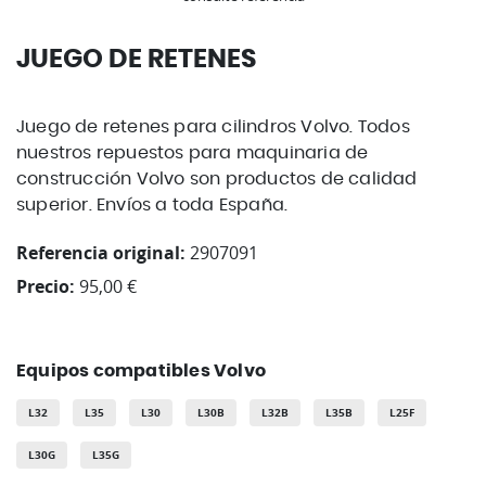
JUEGO DE RETENES
Juego de retenes para cilindros Volvo. Todos
nuestros repuestos para maquinaria de
construcción Volvo son productos de calidad
superior. Envíos a toda España.
Referencia original:
2907091
Precio:
95,00 €
Equipos compatibles Volvo
L32
L35
L30
L30B
L32B
L35B
L25F
L30G
L35G