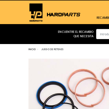
RECAMB
ENCUENTRE EL RECAMBIO
QUE NECESITA
CABINA
MOTOR
INICIO
JUEGO DE RETENES
FILTROS
TRANSMISIÓN
HIDRÁULICO
ELÉCTRICO
FRENOS
Ver todos los productos