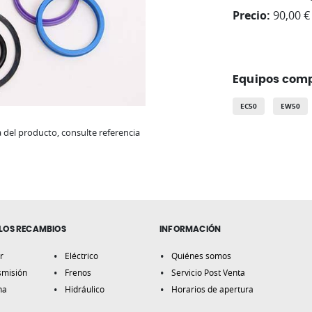
Precio:
90,00 €
Equipos comp
EC50
EW50
del producto, consulte referencia
LOS RECAMBIOS
INFORMACIÓN
r
Eléctrico
Quiénes somos
smisión
Frenos
Servicio Post Venta
na
Hidráulico
Horarios de apertura