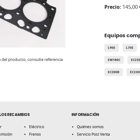
Precio:
145,00 
Equipos comp
L90E
L70E
del producto, consulte referencia
EW180C
EC23
EC200B
EC220
LOS RECAMBIOS
INFORMACIÓN
r
Eléctrico
Quiénes somos
smisión
Frenos
Servicio Post Venta