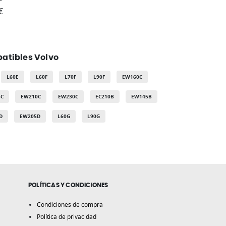
€
atibles Volvo
L60E
L60F
L70F
L90F
EW160C
5C
EW210C
EW230C
EC210B
EW145B
D
EW205D
L60G
L90G
POLÍTICAS Y CONDICIONES
Condiciones de compra
Política de privacidad