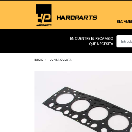
RECAMB
ENCUENTRE EL RECAMBIO
QUE NECESITA
CABINA
MOTOR
INICIO
JUNTA CULATA
FILTROS
TRANSMISIÓN
HIDRÁULICO
ELÉCTRICO
FRENOS
Ver todos los productos