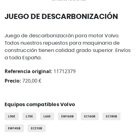
JUEGO DE DESCARBONIZACIÓN
Juego de descarbonización para motor Volvo.
Todos nuestros repuestos para maquinaria de
construcción tienen calidad grado superior. Envíos
a toda España.
Referencia original:
11712379
Precio:
720,00 €
Equipos compatibles Volvo
L90E
L70E
L60E
EW160B
EC160B
EC180B
EW145B
EC210B