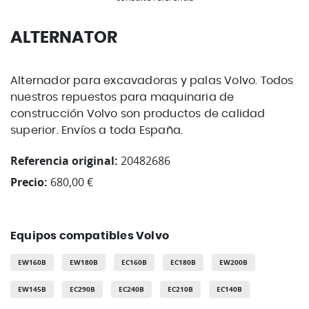
ALTERNATOR
Alternador para excavadoras y palas Volvo. Todos
nuestros repuestos para maquinaria de
construcción Volvo son productos de calidad
superior. Envíos a toda España.
Referencia original:
20482686
Precio:
680,00 €
Equipos compatibles Volvo
EW160B
EW180B
EC160B
EC180B
EW200B
EW145B
EC290B
EC240B
EC210B
EC140B