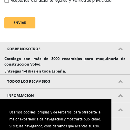
Acepto las
Condiciones legales
y
Política de privacidad
ENVIAR
SOBRE NOSOTROS
Catálogo con más de 3000 recambios para maquinaria de
construcción Volvo.
Entregas 1-4 días en toda España.
TODOS LOS RECAMBIOS
INFORMACIÓN
POLÍTICAS Y CONDICIONES
Usamos cookies, propias y de terceros, para ofrecerte la
mejor experiencia de navegación y mostrarte publicidad.
Si sigues navegando, consideramos que aceptas su uso.