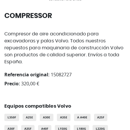
COMPRESSOR
Compresor de aire acondicionado para
excavadoras y palas Volvo. Todos nuestros
repuestos para maquinaria de construcción Volvo
son productos de calidad superior. Envíos a toda
España.
Referencia original:
15082727
Precio:
320,00 €
Equipos compatibles Volvo
L350F
A25E
A30E
A35E
A A40E
A25F
A30F
A35F
A40F
L150G
L180G
L220G