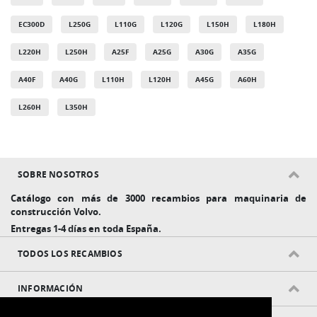
EC300D
L250G
L110G
L120G
L150H
L180H
L220H
L250H
A25F
A25G
A30G
A35G
A40F
A40G
L110H
L120H
A45G
A60H
L260H
L350H
SOBRE NOSOTROS
Catálogo con más de 3000 recambios para maquinaria de
construcción Volvo.
Entregas 1-4 días en toda España.
TODOS LOS RECAMBIOS
INFORMACIÓN