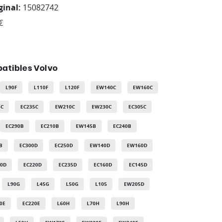
ginal:
15082742
€
atibles Volvo
L90F
L110F
L120F
EW140C
EW160C
5C
EC235C
EW210C
EW230C
EC305C
EC290B
EC210B
EW145B
EC240B
B
EC300D
EC250D
EW140D
EW160D
0D
EC220D
EC235D
EC160D
EC145D
L90G
L45G
L50G
L105
EW205D
0E
EC220E
L60H
L70H
L90H