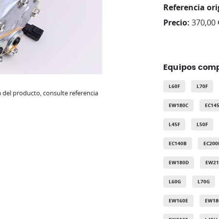
Referencia ori
Precio:
370,00 
Equipos comp
L60F
L70F
del producto, consulte referencia
EW180C
EC14
L45F
L50F
EC140B
EC200
EW180D
EW21
L60G
L70G
EW160E
EW18