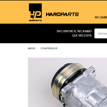
RECAMB
ENCUENTRE EL RECAMBIO
QUE NECESITA
CABINA
MOTOR
INICIO
COMPRESSOR
FILTROS
TRANSMISIÓN
HIDRÁULICO
ELÉCTRICO
FRENOS
Ver todos los productos