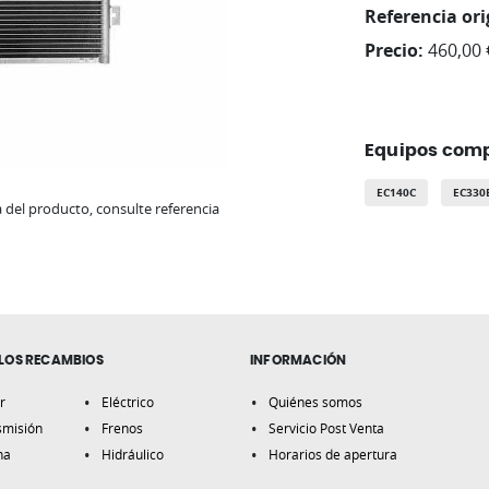
Referencia ori
Precio:
460,00 
Equipos comp
EC140C
EC330
del producto, consulte referencia
LOS RECAMBIOS
INFORMACIÓN
r
Eléctrico
Quiénes somos
smisión
Frenos
Servicio Post Venta
na
Hidráulico
Horarios de apertura