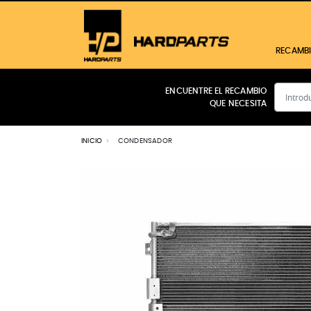
RECAMB
ENCUENTRE EL RECAMBIO
QUE NECESITA
CABINA
MOTOR
INICIO
CONDENSADOR
FILTROS
TRANSMISIÓN
HIDRÁULICO
ELÉCTRICO
FRENOS
Ver todos los productos