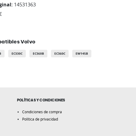
ginal:
14531363
€
atibles Volvo
B
EC330C
EC360B
EC360C
EW145B
POLÍTICAS Y CONDICIONES
Condiciones de compra
Política de privacidad