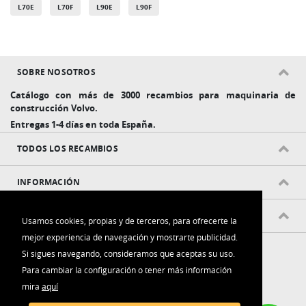
L70E
L70F
L90E
L90F
SOBRE NOSOTROS
Catálogo con más de 3000 recambios para maquinaria de
construcción Volvo.
Entregas 1-4 días en toda España.
TODOS LOS RECAMBIOS
INFORMACIÓN
POLÍTICAS Y CONDICIONES
Usamos cookies, propias y de terceros, para ofrecerte la
mejor experiencia de navegación y mostrarte publicidad.
Si sigues navegando, consideramos que aceptas su uso.
Para cambiar la configuración o tener más información
mira
aquí
Contacta con nosotros: