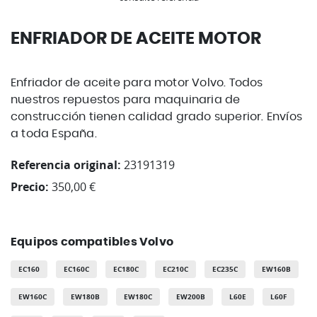
ENFRIADOR DE ACEITE MOTOR
Enfriador de aceite para motor Volvo. Todos
nuestros repuestos para maquinaria de
construcción tienen calidad grado superior. Envíos
a toda España.
Referencia original:
23191319
Precio:
350,00 €
Equipos compatibles Volvo
EC160
EC160C
EC180C
EC210C
EC235C
EW160B
EW160C
EW180B
EW180C
EW200B
L60E
L60F