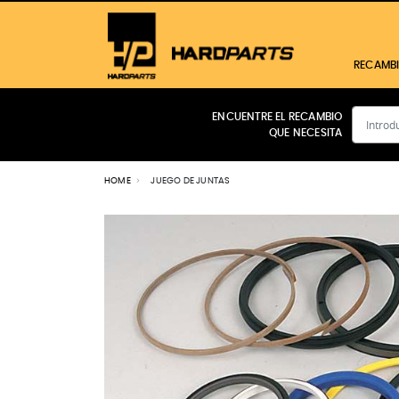
RECAMB
ENCUENTRE EL RECAMBIO
QUE NECESITA
CABINA
MOTOR
HOME
JUEGO DE JUNTAS
FILTROS
TRANSMISIÓN
HIDRÁULICO
ELÉCTRICO
FRENOS
Ver todos los productos