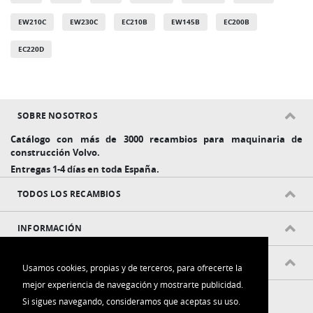
EW210C
EW230C
EC210B
EW145B
EC200B
EC220D
SOBRE NOSOTROS
Catálogo con más de 3000 recambios para maquinaria de
construcción Volvo.
Entregas 1-4 días en toda España.
TODOS LOS RECAMBIOS
INFORMACIÓN
POLÍTICAS Y CONDICIONES
Usamos cookies, propias y de terceros, para ofrecerte la
mejor experiencia de navegación y mostrarte publicidad.
Si sigues navegando, consideramos que aceptas su uso.