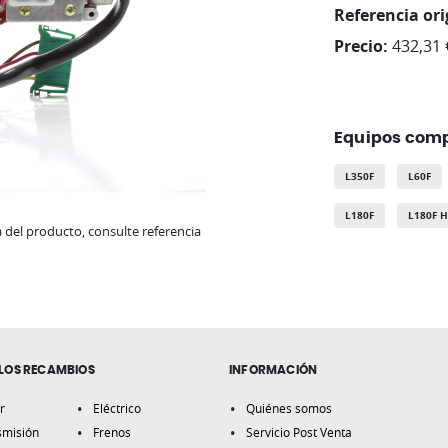
Referencia ori
Precio:
432,31 
Equipos comp
L350F
L60F
L180F
L180F 
del producto, consulte referencia
LOS RECAMBIOS
INFORMACIÓN
r
Eléctrico
Quiénes somos
smisión
Frenos
Servicio Post Venta