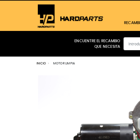
RECAMB
ENCUENTRE EL RECAMBIO
QUE NECESITA
CABINA
MOTOR
INICIO
MOTOR LIMPIA
FILTROS
TRANSMISIÓN
HIDRÁULICO
ELÉCTRICO
FRENOS
Ver todos los productos