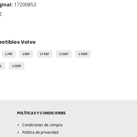
ginal:
17200853
€
atibles Volvo
L70F
L90F
L110F
L120F
L150F
HL
L220F
POLÍTICAS Y CONDICIONES
Condiciones de compra
Política de privacidad