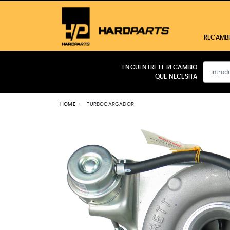
RECAMB
ENCUENTRE EL RECAMBIO
QUE NECESITA
CABINA
MOTOR
HOME
TURBOCARGADOR
FILTROS
TRANSMISIÓN
HIDRÁULICO
ELÉCTRICO
FRENOS
Ver todos los productos